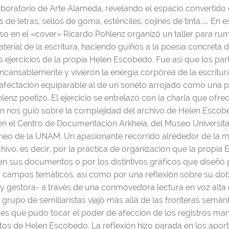
aboratorio de Arte Alameda, revelando el espacio convertido 
s de letras, sellos de goma, esténciles, cojines de tinta… En e
so en el «cover» Ricardo Pohlenz organizó un taller para rum
erial de la escritura, haciendo guiños a la poesía concreta d
 ejercicios de la propia Helen Escobedo. Fue así que los par
ncansablemente y vivieron la energía corpórea de la escritur
 afectación equiparable al de un soneto arrojado como una 
enz poetizó. El ejercicio se entrelazó con la charla que ofrec
en nos guió sobre la complejidad del archivo de Helen Esco
n el Centro de Documentación Arkheia, del Museo Universita
o de la UNAM. Un apasionante recorrido alrededor de la m
hivo, es decir, por la práctica de organización que la propi
n sus documentos o por los distintivos gráficos que diseñó 
us campos temáticos, así como por una reflexión sobre su dob
 y gestora- a través de una conmovedora lectura en voz alta 
l grupo de semillaristas viajó más allá de las fronteras semán
í es que pudo tocar el poder de afección de los registros ma
os de Helen Escobedo. La reflexión hizo parada en los aport