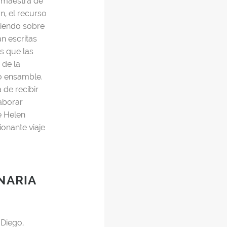
e maestra de
n, el recurso
ciendo sobre
an escritas
os que las
 de la
o ensamble.
 de recibir
laborar
e Helen
onante viaje
NARIA
 Diego,