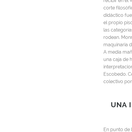
recibir en el
corte filosóf
didáctico fu
el propio pis
las categoría
rodean. Monre
maquinaria d
A media mañan
una caja de h
interpretacio
Escobedo. Co
colectivo por
UNA 
En punto de 