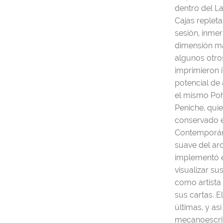
dentro del L
Cajas repleta
sesión, inmer
dimensión mat
algunos otros
imprimieron i
potencial de
el mismo Pohl
Peniche, qui
conservado e
Contemporáne
suave del arc
implementó e
visualizar s
como artista
sus cartas. E
últimas, y as
mecanoescrit