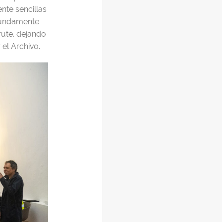
ente sencillas
ofundamente
rute, dejando
el Archivo.