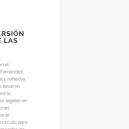
ERSIÓN
E LAS
n el
o Fernández,
l y reflexiva
 llevaron
re la
uso legales en
iones,
re la
 círculo para