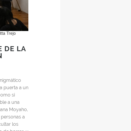
tta Trejo
E DE LA
N
enigmático
la puerta a un
como si
ble a una
usana Moyaho,
e personas a
ultar los