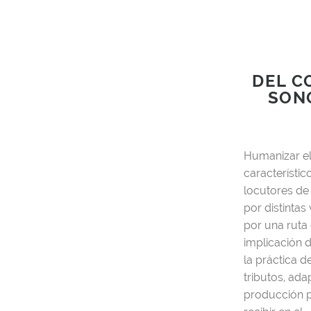
DEL C
SONO
Humanizar el
característic
locutores de 
por distinta
por una ruta 
implicación d
la práctica d
tributos, ad
producción pr