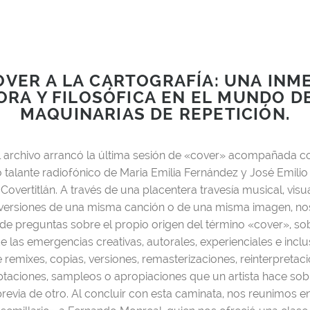
OVER A LA CARTOGRAFÍA: UNA INM
RA Y FILOSÓFICA EN EL MUNDO D
MAQUINARIAS DE REPETICIÓN.
 archivo arrancó la última sesión de «cover» acompañada co
o talante radiofónico de Maria Emilia Fernández y José Emili
Covertitlán. A través de una placentera travesía musical, visua
s versiones de una misma canción o de una misma imagen, nos
de preguntas sobre el propio origen del término «cover», sob
e las emergencias creativas, autorales, experienciales e incl
e remixes, copias, versiones, remasterizaciones, reinterpretac
aptaciones, sampleos o apropiaciones que un artista hace sob
evia de otro. Al concluir con esta caminata, nos reunimos en