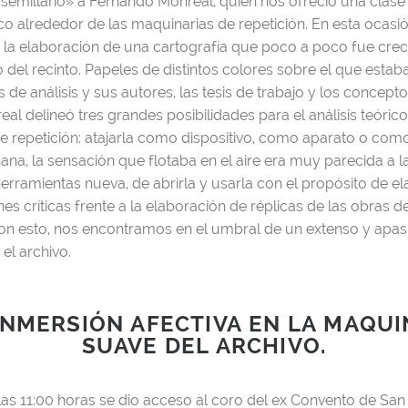
 «semillario» a Fernando Monreal, quien nos ofreció una clas
ico alrededor de las maquinarias de repetición. En esta ocasió
e la elaboración de una cartografía que poco a poco fue cre
o del recinto. Papeles de distintos colores sobre el que estab
s de análisis y sus autores, las tesis de trabajo y los concept
al delineó tres grandes posibilidades para el análisis teórico
e repetición: atajarla como dispositivo, como aparato o com
a, la sensación que flotaba en el aire era muy parecida a la
erramientas nueva, de abrirla y usarla con el propósito de e
nes críticas frente a la elaboración de réplicas de las obras d
n esto, nos encontramos en el umbral de un extenso y apasi
 el archivo.
INMERSIÓN AFECTIVA EN LA MAQUI
SUAVE DEL ARCHIVO.
las 11:00 horas se dio acceso al coro del ex Convento de San