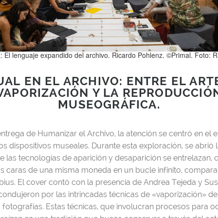
: El lenguaje expandido del archivo. Ricardo Pohlenz. ©Primal. Foto: Ri
UAL EN EL ARCHIVO: ENTRE EL ART
VAPORIZACIÓN Y LA REPRODUCCIÓ
MUSEOGRÁFICA.
entrega de Humanizar el Archivo, la atención se centró en el 
os dispositivos museales. Durante esta exploración, se abrió 
las tecnologías de aparición y desaparición se entrelazan, 
os caras de una misma moneda en un bucle infinito, compara
bius. El cover contó con la presencia de Andrea Tejeda y S
condujeron por las intrincadas técnicas de «vaporización» d
 fotografías. Estas técnicas, que involucran procesos para oc