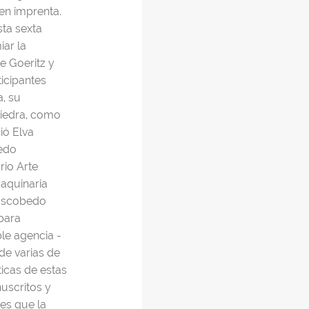
en imprenta.
sta sexta
iar la
e Goeritz y
ticipantes
a, su
piedra, como
ió Elva
bedo
rio Arte
aquinaria
a Escobedo
para
le agencia -
de varias de
ticas de estas
nuscritos y
es que la