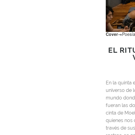
Cover
→
Poesía
EL RIT
En la quinta 
universo de l
mundo donde 
fueran las d
cinta de Moe
quienes nos 
través de sus