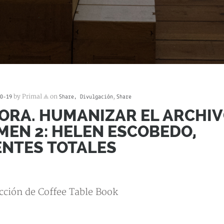
by Primal ⨹ on
,
0-19
Share, Divulgación
Share
ORA. HUMANIZAR EL ARCHIV
EN 2: HELEN ESCOBEDO,
ENTES TOTALES
acción de Coffee Table Book